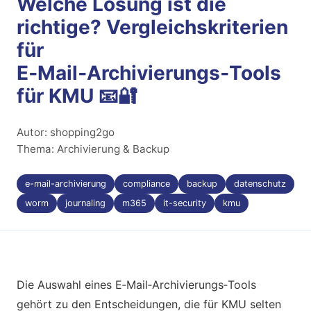
Welche Lösung ist die
richtige? Vergleichskriterien
für
E‑Mail‑Archivierungs‑Tools
für KMU 📧🔐
Autor: shopping2go
Thema: Archivierung & Backup
e-mail-archivierung
compliance
backup
datenschutz
worm
journaling
m365
it-security
kmu
Die Auswahl eines E‑Mail‑Archivierungs‑Tools
gehört zu den Entscheidungen, die für KMU selten